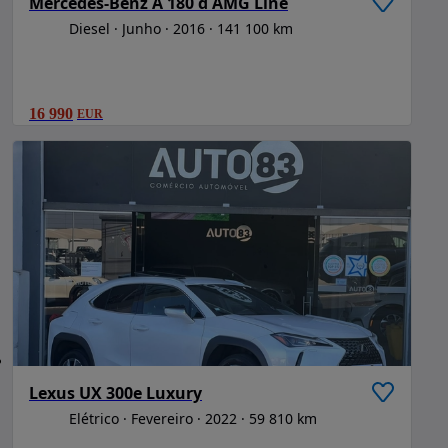
Mercedes-Benz A 180 d AMG Line
Diesel
Junho
2016
141 100 km
16 990
EUR
Lexus UX 300e Luxury
Elétrico
Fevereiro
2022
59 810 km