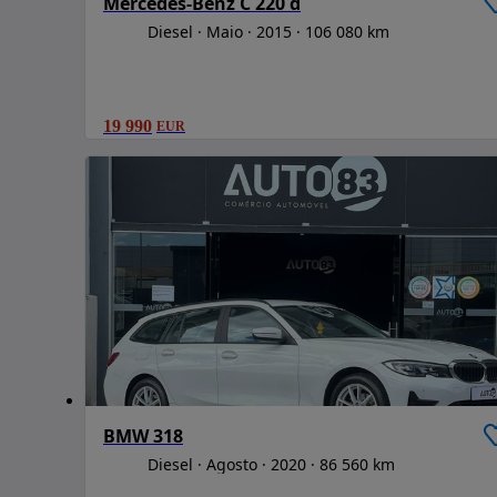
Mercedes-Benz C 220 d
Diesel
Maio
2015
106 080 km
19 990
EUR
BMW 318
Diesel
Agosto
2020
86 560 km